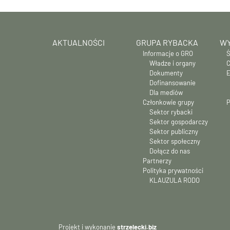
AKTUALNOŚCI
GRUPA RYBACKA
WY
Informacje o GRO
Ś
Władze i organy
C
Dokumenty
E
Dofinansowanie
Dla mediów
Członkowie grupy
P
Sektor rybacki
Sektor gospodarczy
Sektor publiczny
Sektor społeczny
Dołącz do nas
Partnerzy
Polityka prywatności
KLAUZULA RODO
Projekt i wykonanie
strzelecki.biz