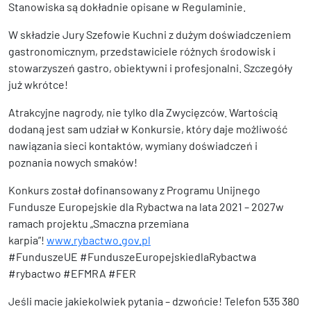
Stanowiska są dokładnie opisane w Regulaminie.
W składzie Jury Szefowie Kuchni z dużym doświadczeniem
gastronomicznym, przedstawiciele różnych środowisk i
stowarzyszeń gastro, obiektywni i profesjonalni. Szczegóły
już wkrótce!
Atrakcyjne nagrody, nie tylko dla Zwycięzców. Wartością
dodaną jest sam udział w Konkursie, który daje możliwość
nawiązania sieci kontaktów, wymiany doświadczeń i
poznania nowych smaków!
Konkurs został dofinansowany z Programu Unijnego
Fundusze Europejskie dla Rybactwa na lata 2021 – 2027w
ramach projektu „Smaczna przemiana
karpia”!
www.rybactwo.gov.pl
#FunduszeUE #FunduszeEuropejskiedlaRybactwa
#rybactwo #EFMRA #FER
Jeśli macie jakiekolwiek pytania – dzwońcie! Telefon 535 380