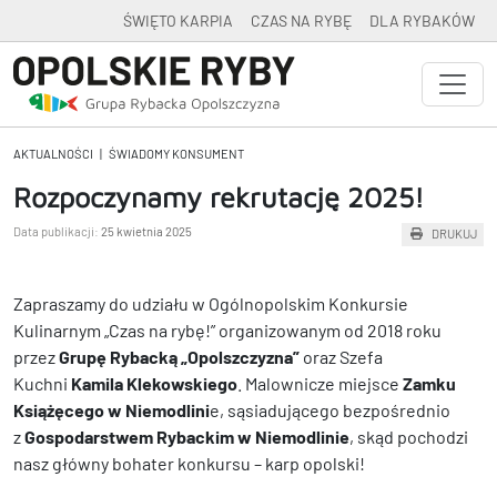
ŚWIĘTO KARPIA
CZAS NA RYBĘ
DLA RYBAKÓW
AKTUALNOŚCI
|
ŚWIADOMY KONSUMENT
Rozpoczynamy rekrutację 2025!
Data publikacji:
25 kwietnia 2025
DRUKUJ
Zapraszamy do udziału w Ogólnopolskim Konkursie
Kulinarnym „Czas na rybę!” organizowanym od 2018 roku
przez
Grupę Rybacką „Opolszczyzna”
oraz Szefa
Kuchni
Kamila Klekowskiego
. Malownicze miejsce
Zamku
Książęcego w Niemodlini
e, sąsiadującego bezpośrednio
z
Gospodarstwem Rybackim w Niemodlinie
, skąd pochodzi
nasz główny bohater konkursu – karp opolski!