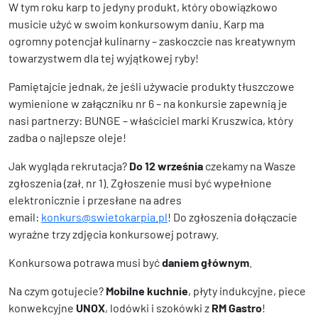
W tym roku karp to jedyny produkt, który obowiązkowo
musicie użyć w swoim konkursowym daniu. Karp ma
ogromny potencjał kulinarny – zaskoczcie nas kreatywnym
towarzystwem dla tej wyjątkowej ryby!
Pamiętajcie jednak, że jeśli używacie produkty tłuszczowe
wymienione w załączniku nr 6 – na konkursie zapewnią je
nasi partnerzy: BUNGE – właściciel marki Kruszwica, który
zadba o najlepsze oleje!
Jak wygląda rekrutacja?
Do 12 września
czekamy na Wasze
zgłoszenia (zał. nr 1). Zgłoszenie musi być wypełnione
elektronicznie i przesłane na adres
email:
konkurs@swietokarpia.pl
! Do zgłoszenia dołączacie
wyraźne trzy zdjęcia konkursowej potrawy.
Konkursowa potrawa musi być
daniem głównym
.
Na czym gotujecie?
Mobilne kuchnie
, płyty indukcyjne, piece
konwekcyjne
UNOX
, lodówki i szokówki z
RM Gastro
!