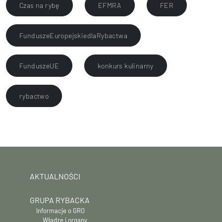
Czas na rybę
EFMRA
FER
FunduszeEuropejskiedlaRybactwa
FunduszeUE
konkurs kulinarny
rybactwo
AKTUALNOŚCI
GRUPA RYBACKA
Informacje o GRO
Władze i organy