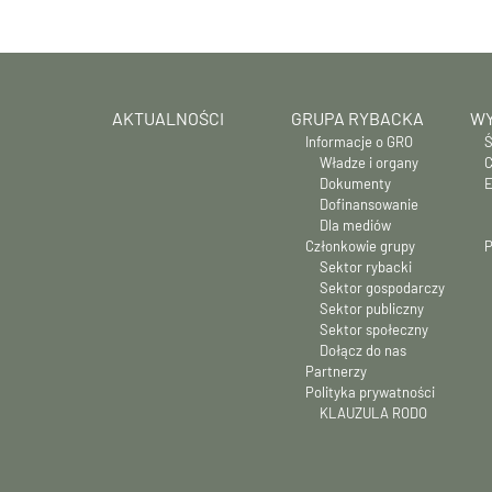
AKTUALNOŚCI
GRUPA RYBACKA
WY
Informacje o GRO
Ś
Władze i organy
C
Dokumenty
E
Dofinansowanie
Dla mediów
Członkowie grupy
P
Sektor rybacki
Sektor gospodarczy
Sektor publiczny
Sektor społeczny
Dołącz do nas
Partnerzy
Polityka prywatności
KLAUZULA RODO