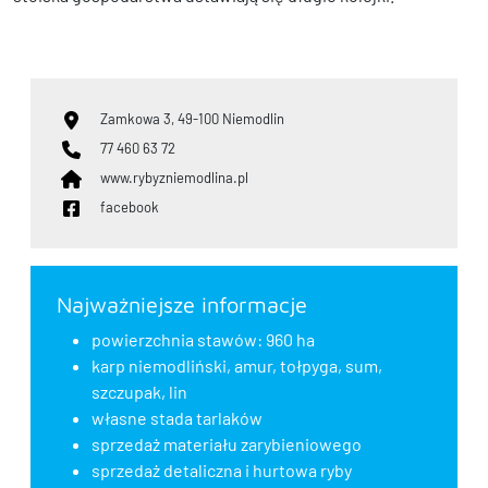
Zamkowa 3, 49-100 Niemodlin
77 460 63 72
www.rybyzniemodlina.pl
facebook
Najważniejsze informacje
powierzchnia stawów: 960 ha
karp niemodliński, amur, tołpyga, sum,
szczupak, lin
własne stada tarlaków
sprzedaż materiału zarybieniowego
sprzedaż detaliczna i hurtowa ryby