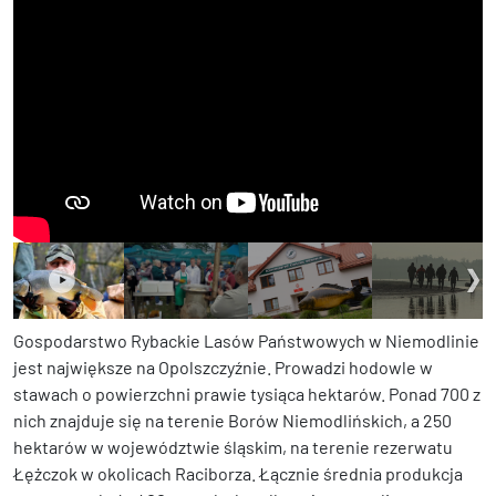
Gospodarstwo Rybackie Lasów Państwowych w Niemodlinie
jest największe na Opolszczyźnie. Prowadzi hodowle w
stawach o powierzchni prawie tysiąca hektarów. Ponad 700 z
nich znajduje się na terenie Borów Niemodlińskich, a 250
hektarów w województwie śląskim, na terenie rezerwatu
Łężczok w okolicach Raciborza. Łącznie średnia produkcja