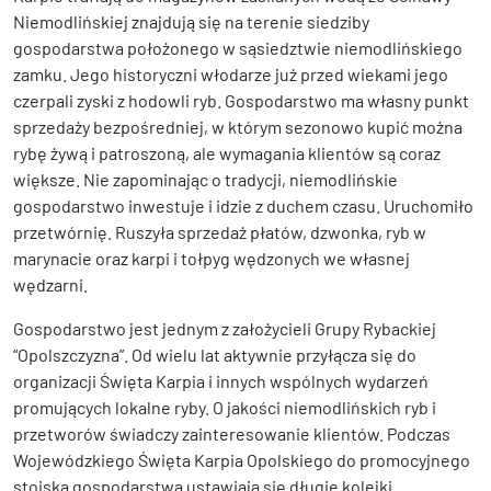
Niemodlińskiej znajdują się na terenie siedziby
gospodarstwa położonego w sąsiedztwie niemodlińskiego
zamku. Jego historyczni włodarze już przed wiekami jego
czerpali zyski z hodowli ryb. Gospodarstwo ma własny punkt
sprzedaży bezpośredniej, w którym sezonowo kupić można
rybę żywą i patroszoną, ale wymagania klientów są coraz
większe. Nie zapominając o tradycji, niemodlińskie
gospodarstwo inwestuje i idzie z duchem czasu. Uruchomiło
przetwórnię. Ruszyła sprzedaż płatów, dzwonka, ryb w
marynacie oraz karpi i tołpyg wędzonych we własnej
wędzarni.
Gospodarstwo jest jednym z założycieli Grupy Rybackiej
“Opolszczyzna”. Od wielu lat aktywnie przyłącza się do
organizacji Święta Karpia i innych wspólnych wydarzeń
promujących lokalne ryby. O jakości niemodlińskich ryb i
przetworów świadczy zainteresowanie klientów. Podczas
Wojewódzkiego Święta Karpia Opolskiego do promocyjnego
stoiska gospodarstwa ustawiają się długie kolejki.