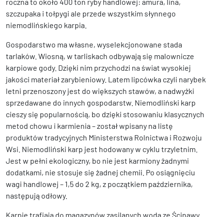
roczna to około 400 ton ryby handlowej: amura, lina,
szczupaka i tołpygi ale przede wszystkim słynnego
niemodlińskiego karpia.
Gospodarstwo ma własne, wyselekcjonowane stada
tarlaków. Wiosną, w tarliskach odbywają się malownicze
karpiowe gody. Dzięki nim przychodzi na świat wysokiej
jakości materiał zarybieniowy. Latem lipcówka czyli narybek
letni przenoszony jest do większych stawów, a nadwyżki
sprzedawane do innych gospodarstw. Niemodliński karp
cieszy się popularnością, bo dzięki stosowaniu klasycznych
metod chowu i karmienia – został wpisany na listę
produktów tradycyjnych Ministerstwa Rolnictwa i Rozwoju
Wsi. Niemodliński karp jest hodowany w cyklu trzyletnim.
Jest w pełni ekologiczny, bo nie jest karmiony żadnymi
dodatkami, nie stosuje się żadnej chemii. Po osiągnięciu
wagi handlowej – 1,5 do 2 kg, z początkiem października,
następują odłowy.
Karpie trafiają do magazynów zasilanych wodą ze Ścinawy