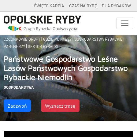
ŚWIĘTO KARPIA
CZAS NA RYBĘ
DLA RYBAKÓW
|
|
|
CZŁONKOWIE GRUPY
GDZIE PO RYBĘ?
GOSPODARSTWA RYBACKIE
|
PARTNERZY
SEKTOR RYBACKI
Państwowe Gospodarstwo Leśne
Lasów Państwowych Gospodarstwo
Rybackie Niemodlin
GOSPODARSTWA
Zadzwoń
Wyznacz trasę