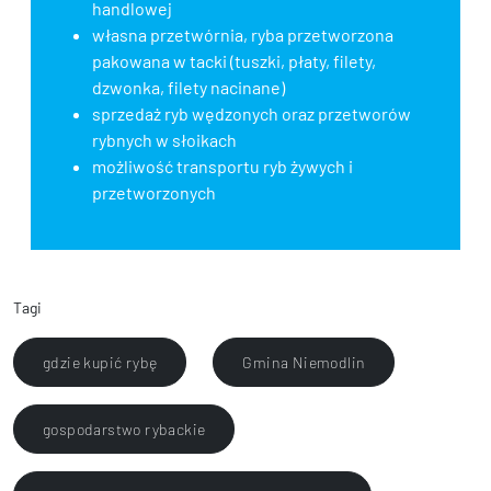
handlowej
własna przetwórnia, ryba przetworzona
pakowana w tacki (tuszki, płaty, filety,
dzwonka, filety nacinane)
sprzedaż ryb wędzonych oraz przetworów
rybnych w słoikach
możliwość transportu ryb żywych i
przetworzonych
Tagi
gdzie kupić rybę
Gmina Niemodlin
gospodarstwo rybackie