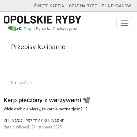
ŚWIĘTO KARPIA
CZAS NA RYBĘ
DLA RYBAKÓW
Przepisy kulinarne
Strona 2 z 3
Karp pieczony z warzywami 📽
Wiele osób nie wierzy, że karpia można zjeść […]
|
KULINARIA
PRZEPISY KULINARNE
data publikacji: 24 listopada 2023